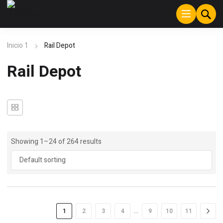
Inicio 1
Rail Depot
Rail Depot
Showing 1–24 of 264 results
…
1
2
3
4
9
10
11