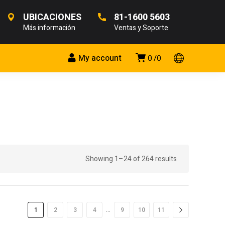
UBICACIONES
81-1600 5603
Más información
Ventas y Soporte
My account
0
0
Showing 1–24 of 264 results
…
1
2
3
4
9
10
11