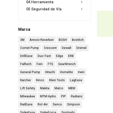
04 Herramienta
05 Seguridad de Vía
Marca
3M
Annovi Reverberi
BOSH
Bostitch
Comet Pump
Crescent
Dewalt
Dremel
DrillEase
Duo-Fast
Edge
ERB
Falltech
Fein
FTS
GearWrench
General Pump
Hitachi
Homelite
Irwin
Karcher
Kinco
Klein Tools
LagEase
Lift Safety
Makita
Malco
MBW
Milwaukee
MTM Hydro
PIP
Radians
RailEase
Rol-Air
Senco
Simpson
SpikeEase
SpikeForce
Spotnails