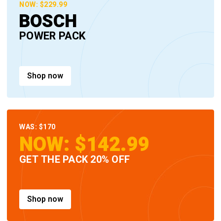
NOW: $229.99
BOSCH
POWER PACK
Shop now
WAS: $170
NOW: $142.99
GET THE PACK 20% OFF
Shop now