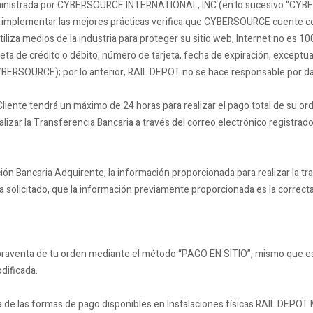
ministrada por CYBERSOURCE INTERNATIONAL, INC (en lo sucesivo “CYBE
 implementar las mejores prácticas verifica que CYBERSOURCE cuente con
liza medios de la industria para proteger su sitio web, Internet no es 10
jeta de crédito o débito, número de tarjeta, fecha de expiración, exceptua
CYBERSOURCE); por lo anterior, RAIL DEPOT no se hace responsable por d
liente tendrá un máximo de 24 horas para realizar el pago total de su or
ealizar la Transferencia Bancaria a través del correo electrónico registra
ión Bancaria Adquirente, la información proporcionada para realizar la tra
a solicitado, que la información previamente proporcionada es la correcta
ompraventa de tu orden mediante el método “PAGO EN SITIO”, mismo que e
dificada.
a de las formas de pago disponibles en Instalaciones físicas RAIL DEPOT