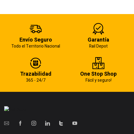
Envío Seguro
Garantía
Todo el Territorio Nacional
Rail Depot
Trazabilidad
One Stop Shop
365 - 24/7
Fácil y seguro!