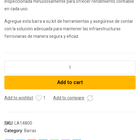
inspeccionada minuciosamente para ofrecer rendimiento confiable
en cada uso.
Agregue esta barra a su kit de herramientas y asegúrese de contar
con la solución adecuada para mantener las infraestructuras
ferroviarias de manera segura y eficaz.
Barra
de
Uña
Add to cart
quantity
Add to wishlist
1
Add to compare
SKU:
LA14800
Category:
Barras