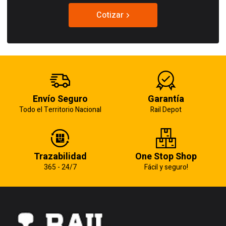
Cotizar
Envío Seguro
Garantía
Todo el Territorio Nacional
Rail Depot
Trazabilidad
One Stop Shop
365 - 24/7
Fácil y seguro!