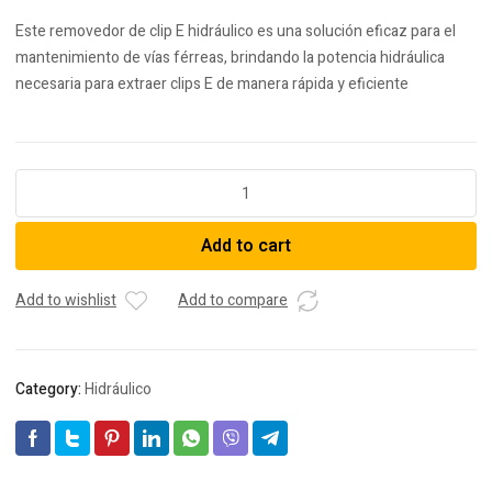
Este removedor de clip E hidráulico es una solución eficaz para el
mantenimiento de vías férreas, brindando la potencia hidráulica
necesaria para extraer clips E de manera rápida y eficiente
Equipo
Desmontaje
Hidráulico
Add to cart
Clips
E
quantity
Add to wishlist
Add to compare
Category:
Hidráulico