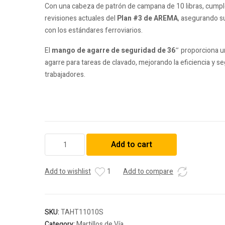
Con una cabeza de patrón de campana de 10 libras, cumpl
revisiones actuales del
Plan #3 de AREMA
, asegurando s
con los estándares ferroviarios.
El
mango de agarre de seguridad de 36″
proporciona u
agarre para tareas de clavado, mejorando la eficiencia y se
trabajadores.
Martillo
Add to cart
para
Vía
quantity
Add to wishlist
1
Add to compare
SKU:
TAHT11010S
Category:
Martillos de Vía