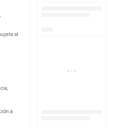
,
ujeta al
cia,
ción a