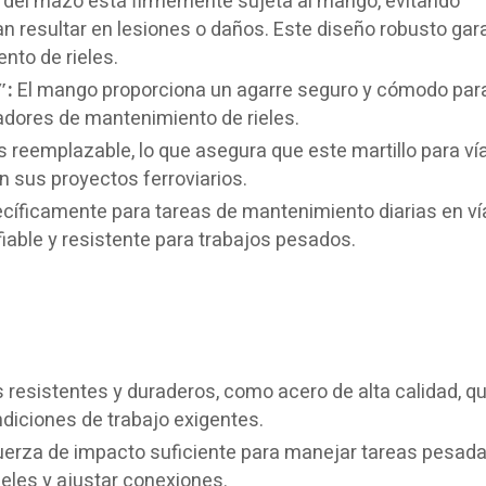
del mazo está firmemente sujeta al mango, evitando
n resultar en lesiones o daños. Este diseño robusto gar
nto de rieles.
″:
El mango proporciona un agarre seguro y cómodo para
ajadores de mantenimiento de rieles.
 reemplazable, lo que asegura que este martillo para vía
en sus proyectos ferroviarios.
íficamente para tareas de mantenimiento diarias en ví
iable y resistente para trabajos pesados.
s resistentes y duraderos, como acero de alta calidad, q
ondiciones de trabajo exigentes.
fuerza de impacto suficiente para manejar tareas pesad
ieles y ajustar conexiones.