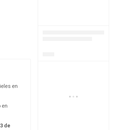
ieles en
o en
#3 de