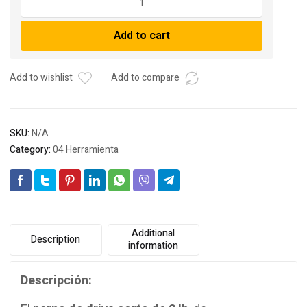
de
deriva
Add to cart
largo
quantity
Add to wishlist
Add to compare
SKU:
N/A
Category:
04 Herramienta
Additional
Description
information
Descripción: