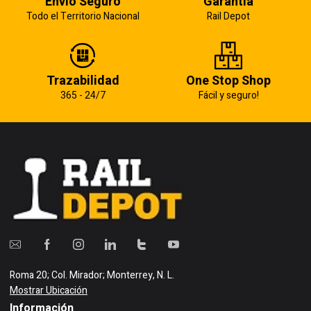
Envío Seguro
Garantía
Todo el Territorio Nacional
Rail Depot
Trazabilidad
One Stop Shop
365 - 24/7
Fácil y seguro!
Roma 20; Col. Mirador; Monterrey, N. L.
Mostrar Ubicación
Información