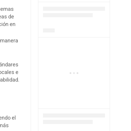
stemas
neas de
ción en
e manera
tándares
ocales e
abilidad.
endo el
 más