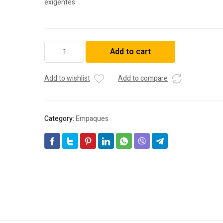
exigentes.
Roldana
Add to cart
Aislante
quantity
Add to wishlist
Add to compare
Category:
Empaques