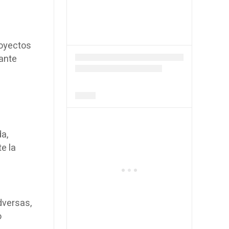
royectos
lante
da,
e la
dversas,
o