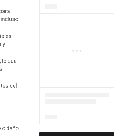
 para
 incluso
ieles,
s y
 lo que
s
tes del
e o daño