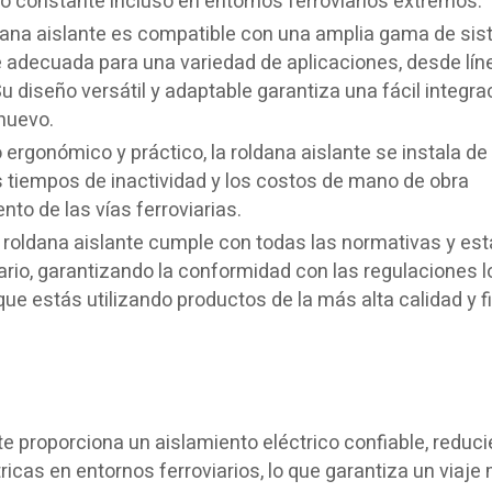
to constante incluso en entornos ferroviarios extremos.
ldana aislante es compatible con una amplia gama de si
hace adecuada para una variedad de aplicaciones, desde lí
 diseño versátil y adaptable garantiza una fácil integra
 nuevo.
 ergonómico y práctico, la roldana aislante se instala d
los tiempos de inactividad y los costos de mano de obra
to de las vías ferroviarias.
a roldana aislante cumple con todas las normativas y es
ario, garantizando la conformidad con las regulaciones l
que estás utilizando productos de la más alta calidad y fi
te proporciona un aislamiento eléctrico confiable, reduci
ricas en entornos ferroviarios, lo que garantiza un viaje