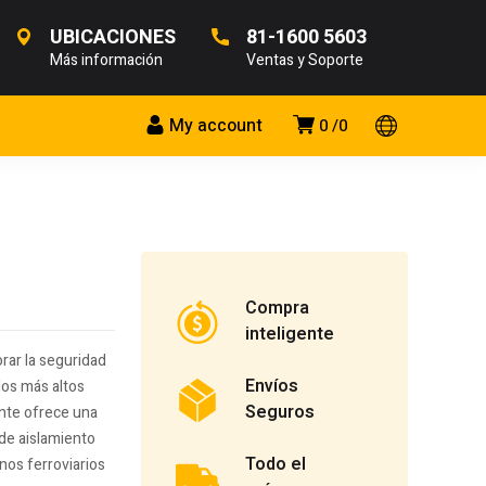
UBICACIONES
81-1600 5603
Más información
Ventas y Soporte
My account
0
0
Compra
inteligente
orar la seguridad
Envíos
 los más altos
Seguros
ante ofrece una
 de aislamiento
Todo el
nos ferroviarios