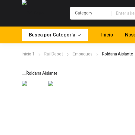
Busca por Categoría
Inicio
Noso
Inicio 1
Rail Depot
Empaques
Roldana Aislante