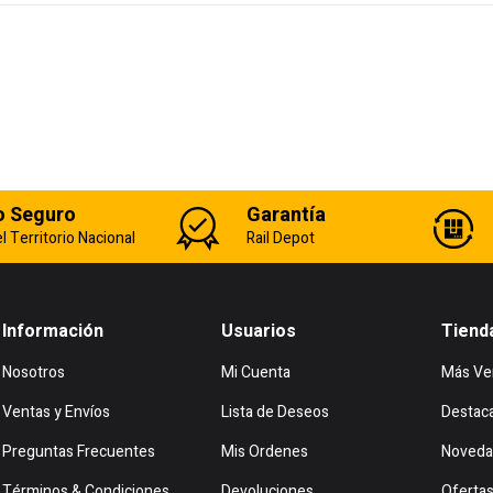
o Seguro
Garantía
l Territorio Nacional
Rail Depot
Información
Usuarios
Tiend
Nosotros
Mi Cuenta
Más Ve
Ventas y Envíos
Lista de Deseos
Destac
Preguntas Frecuentes
Mis Ordenes
Noveda
Términos & Condiciones
Devoluciones
Oferta