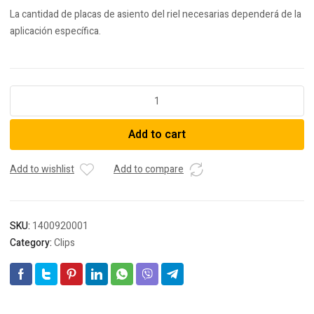
La cantidad de placas de asiento del riel necesarias dependerá de la
aplicación específica.
Fijación
Clip
E
Add to cart
-
Durmiente
de
Add to wishlist
Add to compare
Madera
quantity
SKU:
1400920001
Category:
Clips