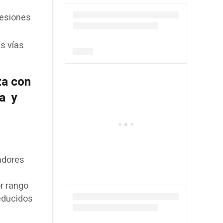
lesiones
as vías
za con
a
y
vadores
r rango
reducidos