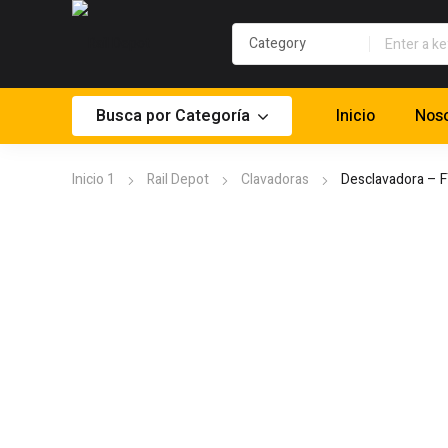
Busca por Categoría
Inicio
Noso
Inicio 1
Rail Depot
Clavadoras
Desclavadora – F