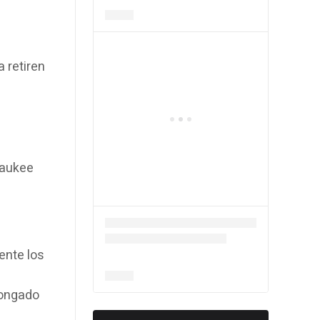
a retiren
waukee
ente los
longado