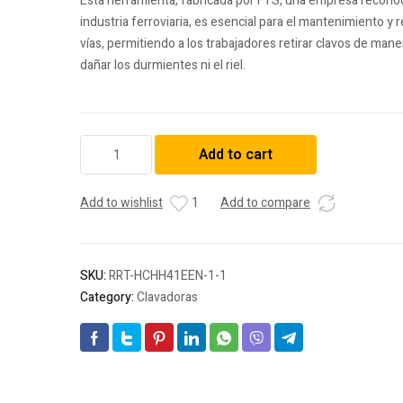
Esta herramienta, fabricada por FTS, una empresa reconoc
industria ferroviaria, es esencial para el mantenimiento y
vías, permitiendo a los trabajadores retirar clavos de mane
dañar los durmientes ni el riel.
Desclavadora
Add to cart
-
FTS
Spike
Add to wishlist
1
Add to compare
Ease
-
Sólo
SKU:
RRT-HCHH41EEN-1-1
Herramienta
Category:
Clavadoras
quantity