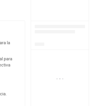
ara la
al para
ectiva
cia.