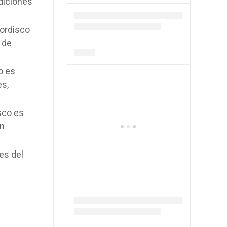
diciones
ordisco
 de
o es
es,
sco es
un
es del