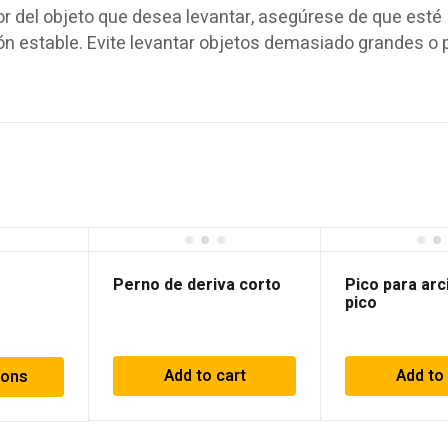
or del objeto que desea levantar, asegúrese de que esté
n estable. Evite levantar objetos demasiado grandes o
Perno de deriva corto
Pico para arci
pico
Add to cart
Add to
ions