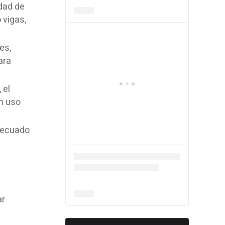
dad de
 vigas,
es,
ara
 el
n uso
adecuado
ar