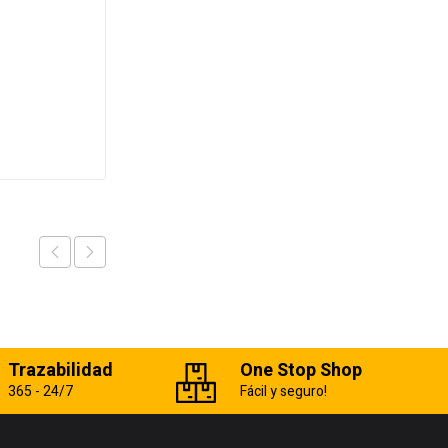
Conductor macho en
durmiente
Add to cart
Trazabilidad
One Stop Shop
365 - 24/7
Fácil y seguro!