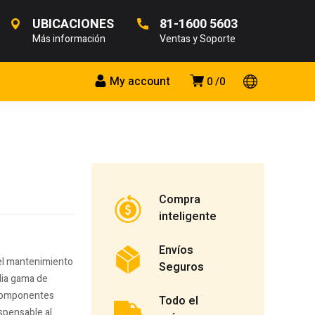
UBICACIONES
81-1600 5603
Más información
Ventas y Soporte
My account
0
0
Compra
inteligente
Envíos
 el mantenimiento
Seguros
plia gama de
s componentes
Todo el
ispensable al