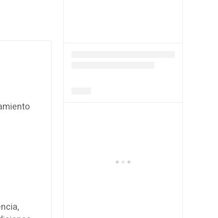
tamiento
ncia,