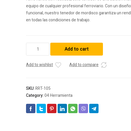
equipo de cualquier profesional ferroviario. Con un diseñ
funcional, nuestro tenedor de mordisco garantiza un rend
en todas las condiciones de trabajo.
Tenedor
Add to cart
de
mordisco
quantity
Add to wishlist
Add to compare
SKU:
RRT-105
Category:
04 Herramienta