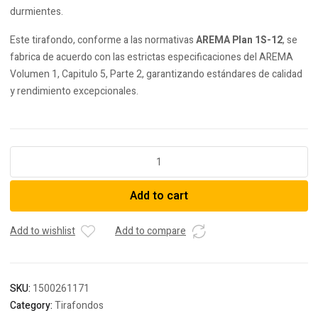
durmientes.
Este tirafondo, conforme a las normativas
AREMA Plan 1S-12
, se
fabrica de acuerdo con las estrictas especificaciones del AREMA
Volumen 1, Capitulo 5, Parte 2, garantizando estándares de calidad
y rendimiento excepcionales.
Tirafondo
de
Cabeza
Add to cart
Rectangular
-
15/16”
Add to wishlist
Add to compare
diámetro
-
6-
SKU:
1500261171
1/2”
Category:
Tirafondos
largo