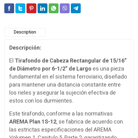
quantity
Description
Descripción:
El
Tirafondo de Cabeza Rectangular de 15/16”
de Diámetro por 6-1/2” de Largo
es una pieza
fundamental en el sistema ferroviario, diseñado
para mantener una distancia constante entre
los rieles y asegurar la sujeción efectiva de
estos con los durmientes.
Este tirafondo, conforme a las normativas
AREMA Plan 1S-12
, se fabrica de acuerdo con
las estrictas especificaciones del AREMA
Volumen 1, Capitulo 5, Parte 2, garantizando