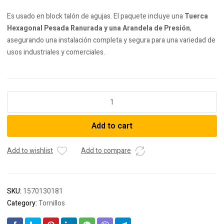
Es usado en block talón de agujas. El paquete incluye una
Tuerca
Hexagonal Pesada Ranurada y una Arandela de Presión
,
asegurando una instalación completa y segura para una variedad de
usos industriales y comerciales.
Tornillo
Cabeza
Cuadrada
Add to cart
-
1
1/8"
Add to wishlist
Add to compare
Diámetro
-
12
SKU:
1570130181
½
Category:
Tornillos
Largo
quantity