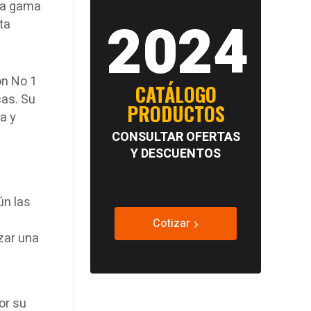
lia gama
2024
ta
ón No 1
CATÁLOGO
cas. Su
PRODUCTOS
a y
CONSULTAR OFERTAS
Y DESCUENTOS
ún las
Cotizar
izar una
or su