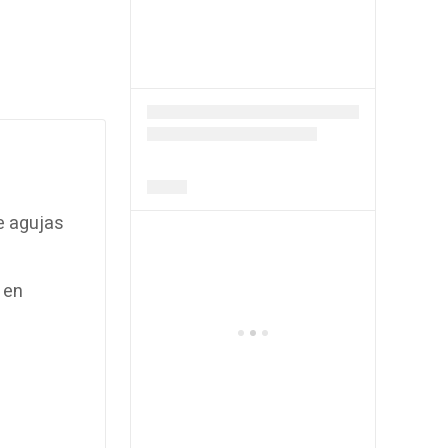
e agujas
 en