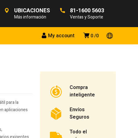
UBICACIONES
81-1600 5603
Más información
Ventas y Soporte
My account
0
0
Compra
inteligente
il para la
Envíos
en aplicaciones
Seguros
s,
Todo el
arios exigentes.