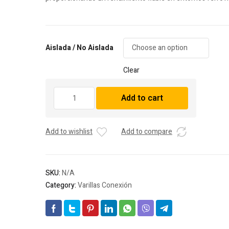
Aislada / No Aislada
Clear
Varilla
Add to cart
Conexión
No
1
Add to wishlist
Add to compare
quantity
SKU:
N/A
Category:
Varillas Conexión