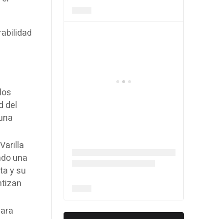
rabilidad
los
d del
 una
Varilla
ndo una
ta y su
ntizan
para