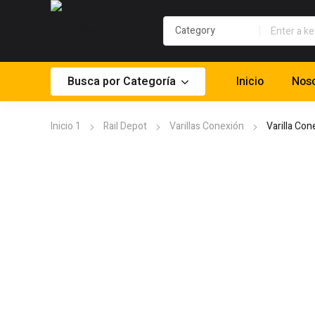
Busca por Categoría
Inicio
Noso
Inicio 1
Rail Depot
Varillas Conexión
Varilla Con