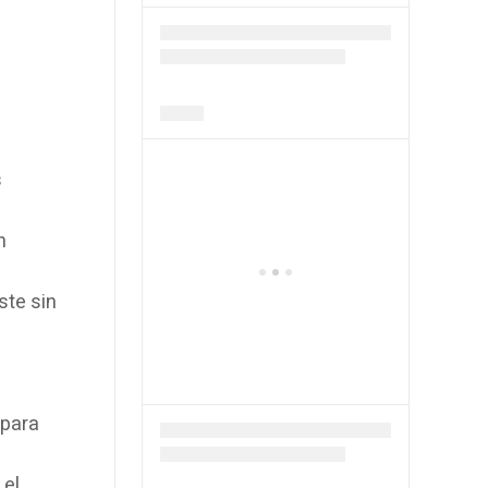
s
n
ste sin
 para
 el