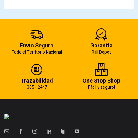
Envío Seguro
Garantía
Todo el Territorio Nacional
Rail Depot
Trazabilidad
One Stop Shop
365 - 24/7
Fácil y seguro!