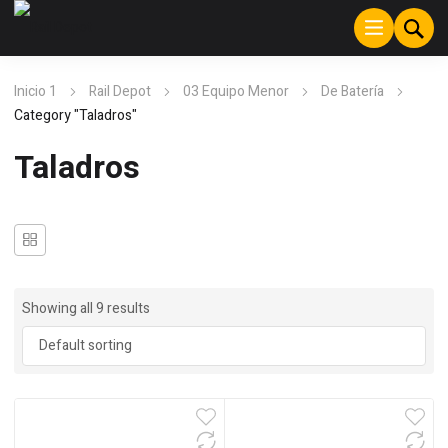
Inicio 1
Rail Depot
03 Equipo Menor
De Batería
Category "Taladros"
Taladros
Showing all 9 results