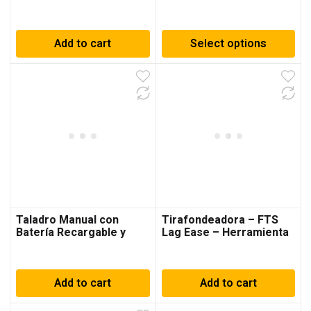
impacto – FTS Drill Ease
D – Sólo Herramienta
Add to cart
Select options
Taladro Manual con
Tirafondeadora – FTS
Batería Recargable y
Lag Ease – Herramienta
Cargador
Add to cart
Add to cart