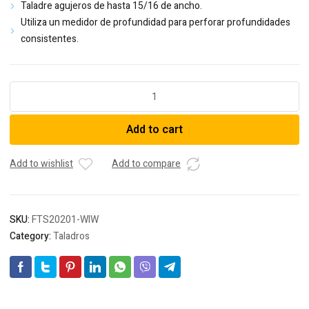
Taladre agujeros de hasta 15/16 de ancho.
Utiliza un medidor de profundidad para perforar profundidades
consistentes.
Taladro
de
Durmiente
Add to cart
de
Madera
-
Add to wishlist
Add to compare
FTS
Drill
Ease
SKU:
FTS20201-WlW
-
Category:
Taladros
Solo
Herramienta
quantity