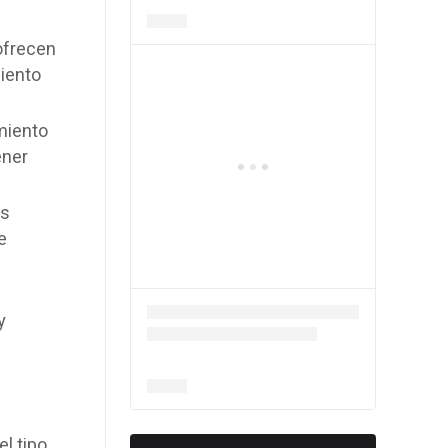
ofrecen
miento
miento
ener
es
e
y
el tipo