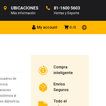
UBICACIONES
81-1600 5603
Más información
Ventas y Soporte
My account
0
0
Compra
inteligente
 cuadros de
Envíos
 broca
Seguros
raciones
sistencia al
Todo el
tes diámetros,