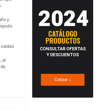
a
2024
año y
espués
CATÁLOGO
PRODUCTOS
 caídas
CONSULTAR OFERTAS
Y DESCUENTOS
 al
 de
Cotizar