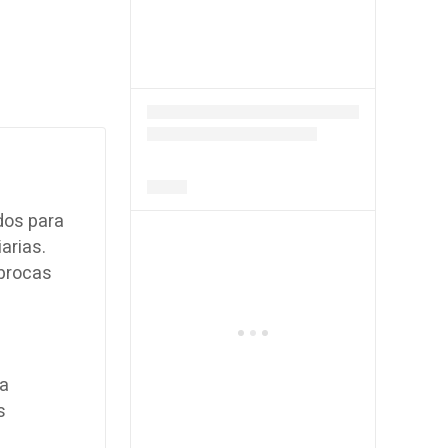
dos para
arias.
 brocas
na
s