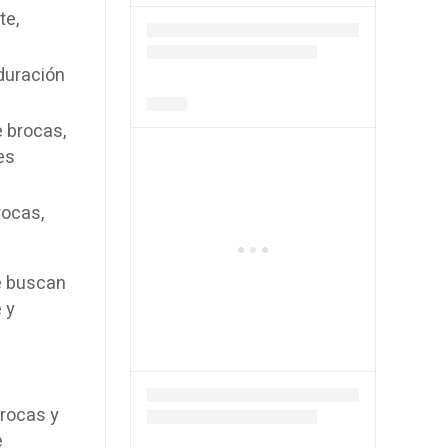
te,
duración
 brocas,
es
rocas,
ue buscan
 y
brocas y
e