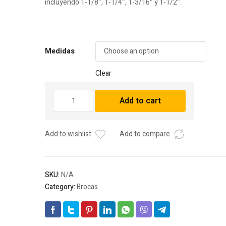
incluyendo 1-1/8″, 1-1/4″, 1-3/16″ y 1-1/2″.
Medidas
Clear
Caja
Add to cart
de
10
Insertos
Add to wishlist
Add to compare
para
Brocas
quantity
SKU:
N/A
Category:
Brocas