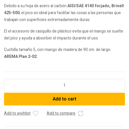
Debido a su hoja de acero al carbón
AISI/SAE 4140 forjado, Brinell
425-500
, el pico es ideal para facilitar las cosas a las personas que
trabajan con superficies extremadamente duras.
El el accesorio de casquillo de plástico evita que el mango se suelte
del pico y ayuda a absorber el impacto durante el uso.
Cuchilla tamaño 5, con mango de madera de 90 cm. de largo.
AREMA Plan 2-02.
Pico
de
apisonamiento
Add to cart
quantity
Add to wishlist
Add to compare