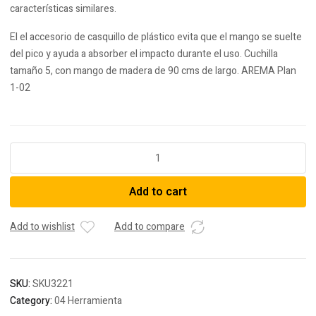
características similares.
El el accesorio de casquillo de plástico evita que el mango se suelte
del pico y ayuda a absorber el impacto durante el uso. Cuchilla
tamaño 5, con mango de madera de 90 cms de largo. AREMA Plan
1-02
Pico
para
arcilla
Add to cart
doble
pico
quantity
Add to wishlist
Add to compare
SKU:
SKU3221
Category:
04 Herramienta