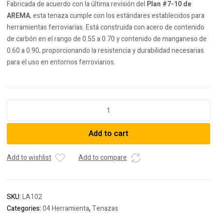
Fabricada de acuerdo con la última revisión del
Plan #7-10 de
AREMA
, esta tenaza cumple con los estándares establecidos para
herramientas ferroviarias. Está construida con acero de contenido
de carbón en el rango de 0.55 a 0.70 y contenido de manganeso de
0.60 a 0.90, proporcionando la resistencia y durabilidad necesarias
para el uso en entornos ferroviarios.
Tenazas
para
Durmiente
Add to cart
de
Madera
Una
Add to wishlist
Add to compare
persona
quantity
SKU:
LA102
Categories:
04 Herramienta
,
Tenazas