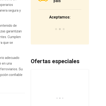
país
operarios
manera segura y
Aceptamos:
ontenido de
azas garantizan
gentes. Cumplen
ra que se
ibrio adecuado
Ofertas especiales
te en una
ferroviarios. Su
pción confiable