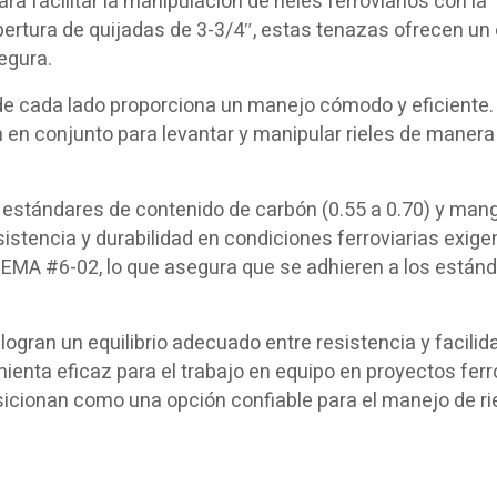
a facilitar la manipulación de rieles ferroviarios con la
ertura de quijadas de 3-3/4″, estas tenazas ofrecen un
egura.
 de cada lado proporciona un manejo cómodo y eficiente.
 en conjunto para levantar y manipular rieles de maner
 estándares de contenido de carbón (0.55 a 0.70) y ma
sistencia y durabilidad en condiciones ferroviarias exige
REMA #6-02, lo que asegura que se adhieren a los están
logran un equilibrio adecuado entre resistencia y facilid
ienta eficaz para el trabajo en equipo en proyectos ferro
sicionan como una opción confiable para el manejo de ri