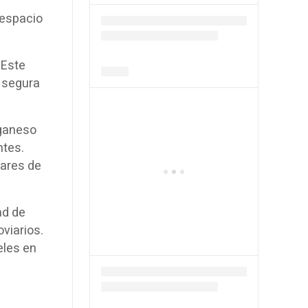
 espacio
 Este
a segura
nganeso
ntes.
dares de
ad de
viarios.
eles en