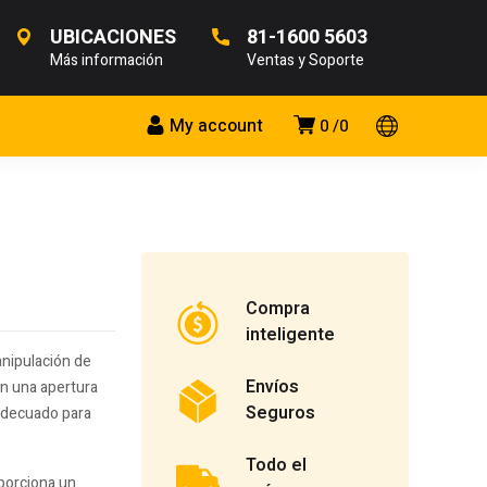
UBICACIONES
81-1600 5603
Más información
Ventas y Soporte
My account
0
0
Compra
inteligente
anipulación de
Envíos
on una apertura
Seguros
 adecuado para
Todo el
oporciona un