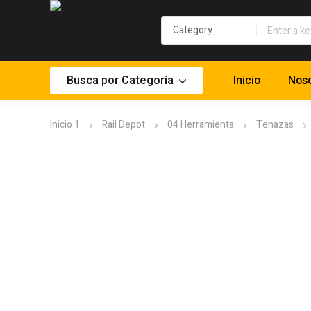
Busca por Categoría
Inicio
Noso
Inicio 1
Rail Depot
04 Herramienta
Tenazas