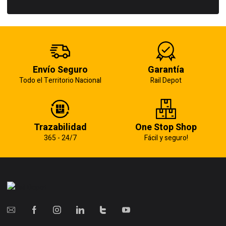
Envío Seguro
Garantía
Todo el Territorio Nacional
Rail Depot
Trazabilidad
One Stop Shop
365 - 24/7
Fácil y seguro!