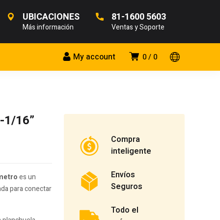
UBICACIONES
81-1600 5603
Más información
Ventas y Soporte
My account
0
0
1-1/16”
Compra
inteligente
Envíos
ámetro
es un
Seguros
ada para conectar
Todo el