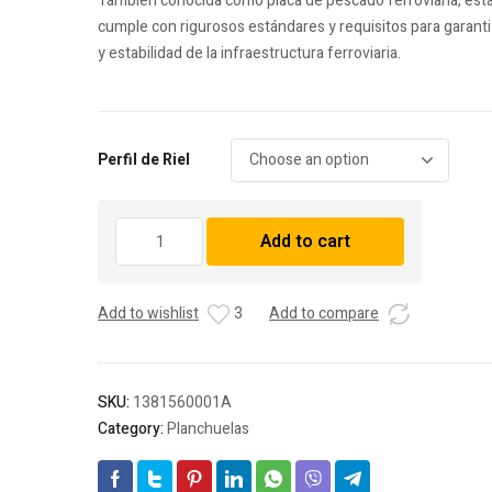
También conocida como placa de pescado ferroviaria, est
cumple con rigurosos estándares y requisitos para garantiz
y estabilidad de la infraestructura ferroviaria.
Perfil de Riel
Planchuela
Add to cart
de
36”
-
Add to wishlist
3
Add to compare
6
agujeros
1-
1/16”
SKU:
1381560001A
diámetro
Category:
Planchuelas
quantity