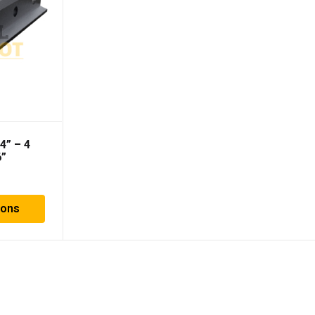
4” – 4
6”
ions