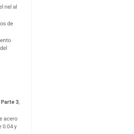
 riel al
mos de
iento
 del
 Parte 3
,
e acero
 0.04 y