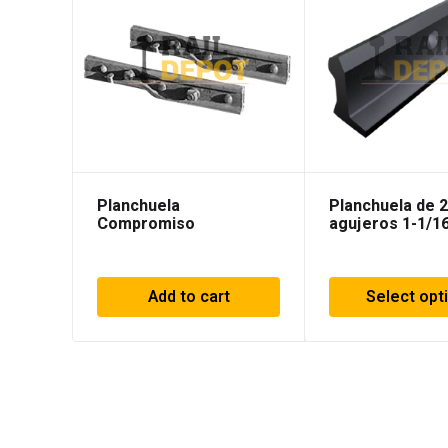
Planchuela
Planchuela de 2
Compromiso
agujeros 1-1/1
Add to cart
Select opt