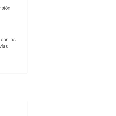
nsión
 con las
vías