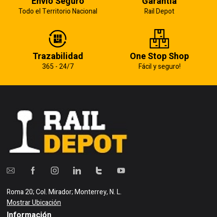
Envío Seguro
Garantía
Todo el Territorio Nacional
Rail Depot
Trazabilidad
One Stop Shop
365 - 24/7
Fácil y seguro!
Roma 20; Col. Mirador; Monterrey, N. L.
Mostrar Ubicación
Información